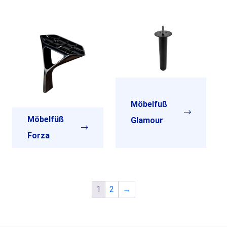
Möbelfuß
Möbelfüß
Glamour
Forza
1
2
→