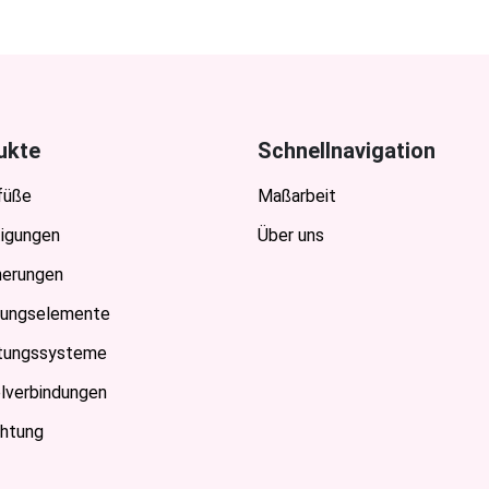
ukte
Schnellnavigation
füße
Maßarbeit
igungen
Über uns
nerungen
ungselemente
htungssysteme
verbindungen
htung