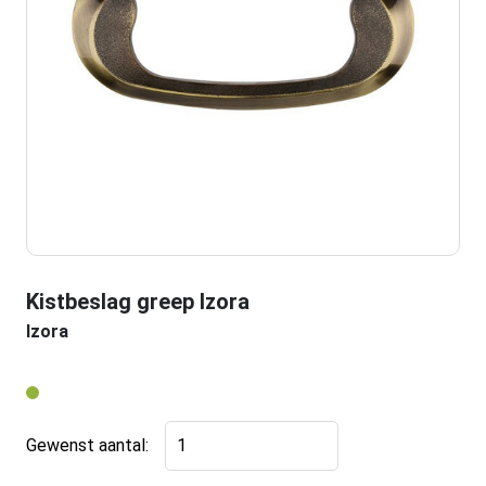
Kistbeslag greep Izora
Izora
Kistbeslag
Gewenst aantal:
greep
Izora