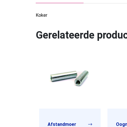
Koker
Gerelateerde produ
Afstandmoer
Oogm