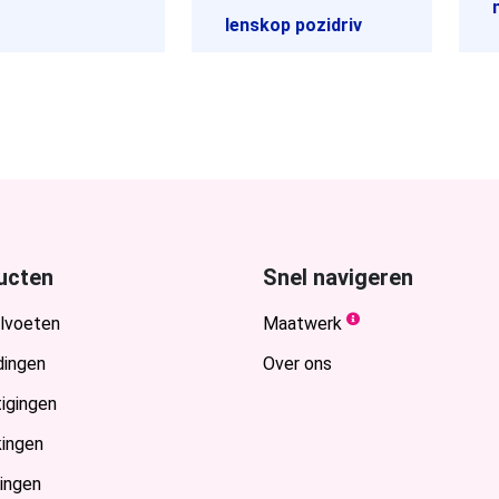
lenskop pozidriv
ucten
Snel navigeren
lvoeten
Maatwerk
dingen
Over ons
igingen
ingen
ingen