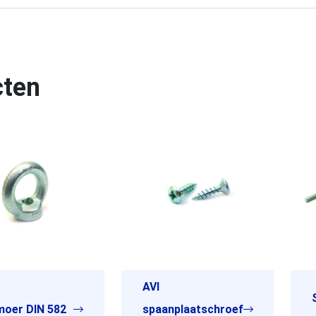
cten
AVI
oer DIN 582
spaanplaatschroef