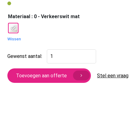
Materiaal
: 0 - Verkeerswit mat
Wissen
LED
Gewenst aantal:
wandverlichting
Folder
aantal
Stel een vraag
Toevoegen aan offerte