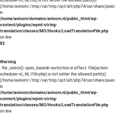
scheduler-nl_NL.mo) is not within the allowed path(s):
(/home/avinom/:/tmp:/var/tmp:/opt/alt/php74/usr/share/pear/:
in
/home/avinom/domains/avinom.nl/public_html/wp-
content/plugins/wpml-string-
translation/classes/MO/Hooks/LoadTranslationFile.php
on line
82
Warning
: file_exists(): open_basedir restriction in effect. File(action-
scheduler-nl_NL.l10n.php) is not within the allowed path(s):
(/home/avinom/:/tmp:/var/tmp:/opt/alt/php74/usr/share/pear/:
in
/home/avinom/domains/avinom.nl/public_html/wp-
content/plugins/wpml-string-
translation/classes/MO/Hooks/LoadTranslationFile.php
on line