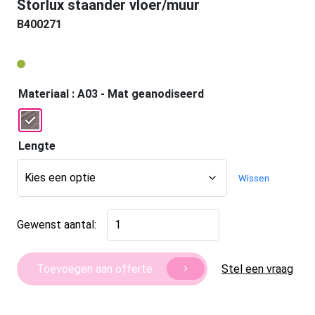
Storlux staander vloer/muur
B400271
Materiaal
: A03 - Mat geanodiseerd
Lengte
Wissen
Storlux
Gewenst aantal:
staander
vloer/muur
aantal
Stel een vraag
Toevoegen aan offerte