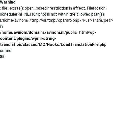
Warning
: file_exists(): open_basedir restriction in effect. File(action-
scheduler-nl_NL.l10n.php) is not within the allowed path(s):
(/home/avinom/:/tmp:/var/tmp:/opt/alt/php74/usr/share/pear/:
in
/home/avinom/domains/avinom.nl/public_html/wp-
content/plugins/wpml-string-
translation/classes/MO/Hooks/LoadTranslationFile.php
on line
85