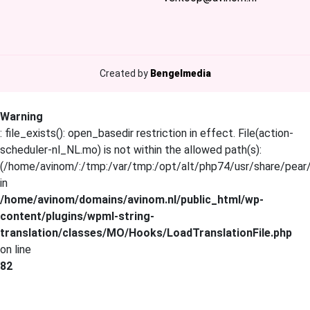
Created by
Bengelmedia
Warning
: file_exists(): open_basedir restriction in effect. File(action-
scheduler-nl_NL.mo) is not within the allowed path(s):
(/home/avinom/:/tmp:/var/tmp:/opt/alt/php74/usr/share/pear/:
in
/home/avinom/domains/avinom.nl/public_html/wp-
content/plugins/wpml-string-
translation/classes/MO/Hooks/LoadTranslationFile.php
on line
82